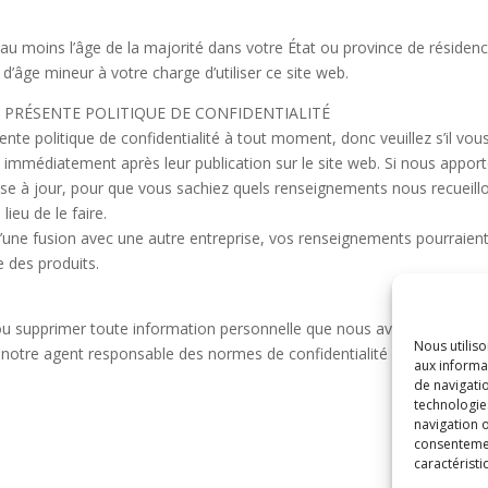
z au moins l’âge de la majorité dans votre État ou province de réside
âge mineur à votre charge d’utiliser ce site web.
A PRÉSENTE POLITIQUE DE CONFIDENTIALITÉ
nte politique de confidentialité à tout moment, donc veuillez s’il vou
et immédiatement après leur publication sur le site web. Si nous app
mise à jour, pour que vous sachiez quels renseignements nous recueillo
lieu de le faire.
ou d’une fusion avec une autre entreprise, vos renseignements pourraie
 des produits.
 ou supprimer toute information personnelle que nous avons à votre su
Nous utilis
z notre agent responsable des normes de confidentialité à chantal@a
aux informat
de navigatio
technologie
navigation o
consentement
caractéristi