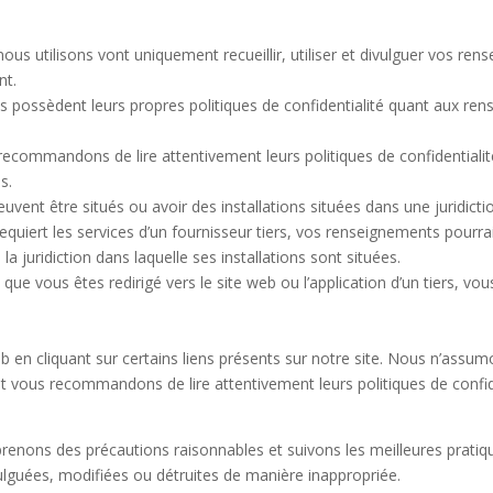
S
nous utilisons vont uniquement recueillir, utiliser et divulguer vos r
nt.
ces possèdent leurs propres politiques de confidentialité quant aux 
recommandons de lire attentivement leurs politiques de confidential
s.
euvent être situés ou avoir des installations situées dans une juridicti
uiert les services d’un fournisseur tiers, vos renseignements pourraient
la juridiction dans laquelle ses installations sont situées.
 que vous êtes redirigé vers le site web ou l’application d’un tiers, vou
b en cliquant sur certains liens présents sur notre site. Nous n’assu
et vous recommandons de lire attentivement leurs politiques de confide
nons des précautions raisonnables et suivons les meilleures pratique
ulguées, modifiées ou détruites de manière inappropriée.