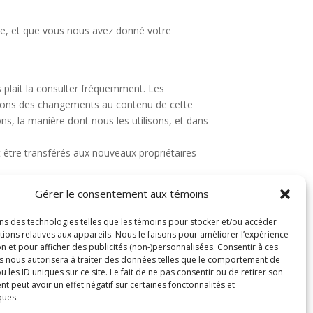
nce, et que vous nous avez donné votre
s plait la consulter fréquemment. Les
ortons des changements au contenu de cette
ns, la manière dont nous les utilisons, et dans
nt être transférés aux nouveaux propriétaires
Gérer le consentement aux témoins
jet, déposer une plainte, ou si vous souhaitez
ons des technologies telles que les témoins pour stocker et/ou accéder
ncragesquebec.com ou par courrier à:
ions relatives aux appareils. Nous le faisons pour améliorer l’expérience
n et pour afficher des publicités (non-)personnalisées. Consentir à ces
s nous autorisera à traiter des données telles que le comportement de
u les ID uniques sur ce site. Le fait de ne pas consentir ou de retirer son
 peut avoir un effet négatif sur certaines fonctonnalités et
ques.