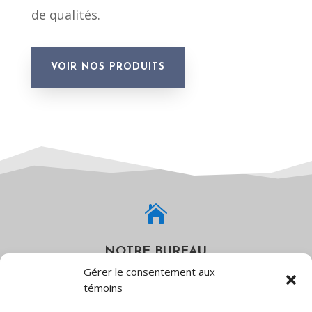
de qualités.
VOIR NOS PRODUITS

NOTRE BUREAU
Gérer le consentement aux
536 de Touraine C.P. 392,
témoins
Ste-Julie, QC J3E 1X7